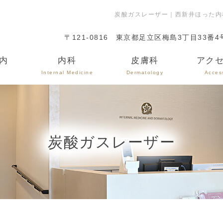
炭酸ガスレーザー｜西新井ほった内
〒121-0816
東京都足立区梅島3丁目33番4
内
内科
皮膚科
アク
Internal Medicine
Dermatology
Acces
炭酸ガスレーザー