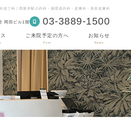
科皮フ科｜西新井駅の内科・循環器内科・皮膚科・美容皮膚科
03-3889-1500
号 岡田ビル1階
セス
ご来院予定の方へ
お知らせ
s
First
News