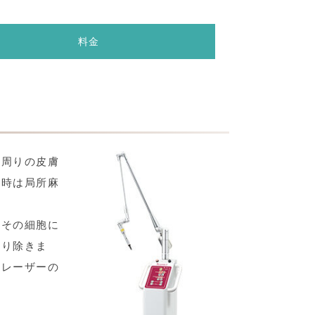
料金
や周りの皮膚
療時は局所麻
、その細胞に
取り除きま
スレーザーの