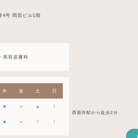
番4号 岡田ビル1階
・美容皮膚科
木
金
土
日
■
●
▲
/
西新井駅から徒歩2分
■
●
/
/