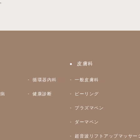
。
皮膚科
科
循環器内科
一般皮膚科
慣病
健康診断
ピーリング
種
プラズマペン
ダーマペン
超音波リフトアップマッサー