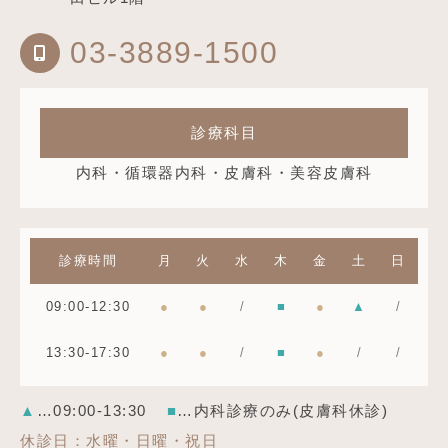
03-3889-1500
診療科目
内科・循環器内科・皮膚科・美容皮膚科
診療時間
月
火
水
木
金
土
日
09:00-12:30
●
●
/
■
●
▲
/
13:30-17:30
●
●
/
■
●
/
/
▲
…09:00-13:30
■
…内科診療のみ(皮膚科休診)
休診日：水曜・日曜・祝日